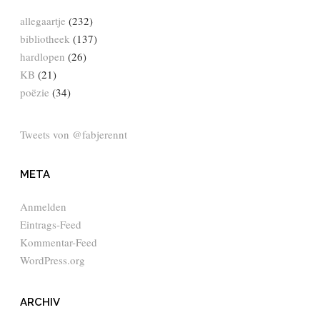
allegaartje
(232)
bibliotheek
(137)
hardlopen
(26)
KB
(21)
poëzie
(34)
Tweets von @fabjerennt
META
Anmelden
Eintrags-Feed
Kommentar-Feed
WordPress.org
ARCHIV