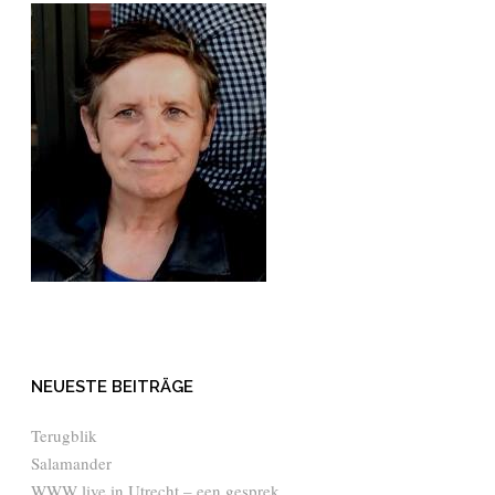
NEUESTE BEITRÄGE
Terugblik
Salamander
WWW live in Utrecht – een gesprek