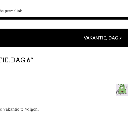
the
permalink
.
VAKANTIE, DAG 7
IE, DAG 6
”
je vakantie te volgen.