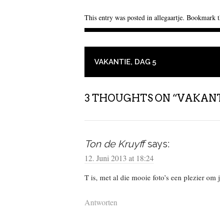
This entry was posted in
allegaartje
. Bookmark 
POST NAVIGATION
VAKANTIE, DAG 5
3 THOUGHTS ON “
VAKANT
Ton de Kruyff
says:
12. Juni 2013 at 18:24
T is, met al die mooie foto’s een plezier om 
Antworten