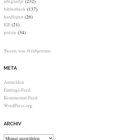
allegaartje
(232)
bibliotheek
(137)
hardlopen
(26)
KB
(21)
poëzie
(34)
Tweets von @fabjerennt
META
Anmelden
Eintrags-Feed
Kommentar-Feed
WordPress.org
ARCHIV
Archiv