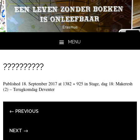
MENU
Skip to content
??????????
Published
18. September 2017
at
1382 × 925
in
Stage, dag 18: Makeresh
(2) – Terugkomdag Deventer
← PREVIOUS
NEXT →