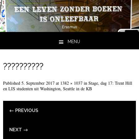
MENU
Skip to content
??????????
Published
5. September 2017
at
1382 × 1037
in
Stage, dag 17: Trent Hill
en LIS studenten uit Washington, Seattle in de KB
← PREVIOUS
NEXT →