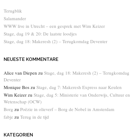
Terugblik
Salamander
WWW live in Utrecht – een gesprek met Wim Keizer
Stage, dag 19 & 20: De laatste loodjes
Stage, dag 18: Makeresh (2) – Terugkomdag Deventer
NEUESTE KOMMENTARE
Alice van Diepen
zu
Stage, dag 18: Makeresh (2) – Terugkomdag
Deventer
Monique Bos
zu
Stage, dag 7: Makeresh Express naar Keulen
Wim Keizer
zu
Stage, dag 5: Ministerie van Onderwijs, Cultuur en
Wetenschap (OCW)
Borg
zu
Poëzie in olieverf – Borg de Nobel in Amsterdam
fabje
zu
Terug in de tijd
KATEGORIEN