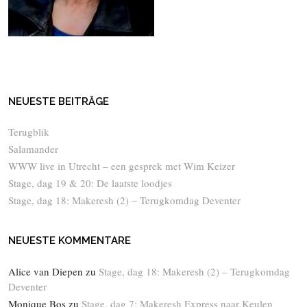
NEUESTE BEITRÄGE
Terugblik
Salamander
WWW live in Utrecht – een gesprek met Wim Keizer
Stage, dag 19 & 20: De laatste loodjes
Stage, dag 18: Makeresh (2) – Terugkomdag Deventer
NEUESTE KOMMENTARE
Alice van Diepen
zu
Stage, dag 18: Makeresh (2) – Terugkomdag
Deventer
Monique Bos
zu
Stage, dag 7: Makeresh Express naar Keulen