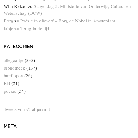
Wim Keizer
zu
Stage, dag 5: Ministerie van Onderwijs, Cultuur en
Wetenschap (OCW)
Borg
zu
Poëzie in olieverf – Borg de Nobel in Amsterdam
fabje
zu
Terug in de tijd
KATEGORIEN
allegaartje
(232)
bibliotheek
(137)
hardlopen
(26)
KB
(21)
poëzie
(34)
Tweets von @fabjerennt
META