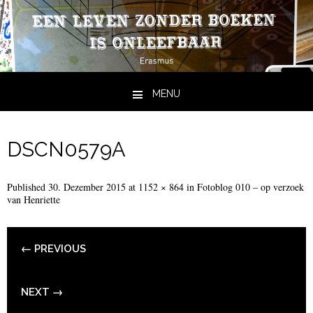
MENU
Skip to content
DSCN0579A
Published
30. Dezember 2015
at
1152 × 864
in
Fotoblog 010 – op verzoek
van Henriette
← PREVIOUS
NEXT →