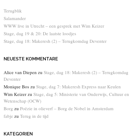
Terugblik
Salamander
WWW live in Utrecht – een gesprek met Wim Keizer
Stage, dag 19 & 20: De laatste loodjes
Stage, dag 18: Makeresh (2) – Terugkomdag Deventer
NEUESTE KOMMENTARE
Alice van Diepen
zu
Stage, dag 18: Makeresh (2) – Terugkomdag
Deventer
Monique Bos
zu
Stage, dag 7: Makeresh Express naar Keulen
Wim Keizer
zu
Stage, dag 5: Ministerie van Onderwijs, Cultuur en
Wetenschap (OCW)
Borg
zu
Poëzie in olieverf – Borg de Nobel in Amsterdam
fabje
zu
Terug in de tijd
KATEGORIEN