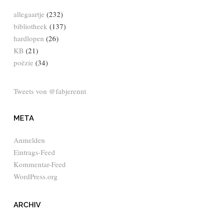
allegaartje
(232)
bibliotheek
(137)
hardlopen
(26)
KB
(21)
poëzie
(34)
Tweets von @fabjerennt
META
Anmelden
Eintrags-Feed
Kommentar-Feed
WordPress.org
ARCHIV