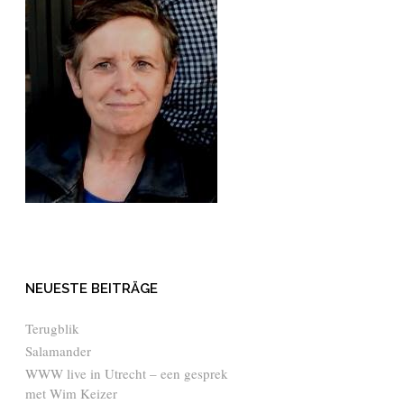
NEUESTE BEITRÄGE
Terugblik
Salamander
WWW live in Utrecht – een gesprek
met Wim Keizer