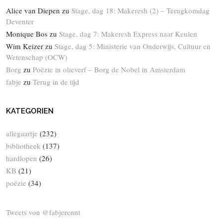
Alice van Diepen
zu
Stage, dag 18: Makeresh (2) – Terugkomdag
Deventer
Monique Bos
zu
Stage, dag 7: Makeresh Express naar Keulen
Wim Keizer
zu
Stage, dag 5: Ministerie van Onderwijs, Cultuur en
Wetenschap (OCW)
Borg
zu
Poëzie in olieverf – Borg de Nobel in Amsterdam
fabje
zu
Terug in de tijd
KATEGORIEN
allegaartje
(232)
bibliotheek
(137)
hardlopen
(26)
KB
(21)
poëzie
(34)
Tweets von @fabjerennt