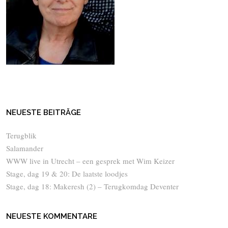
NEUESTE BEITRÄGE
Terugblik
Salamander
WWW live in Utrecht – een gesprek met Wim Keizer
Stage, dag 19 & 20: De laatste loodjes
Stage, dag 18: Makeresh (2) – Terugkomdag Deventer
NEUESTE KOMMENTARE