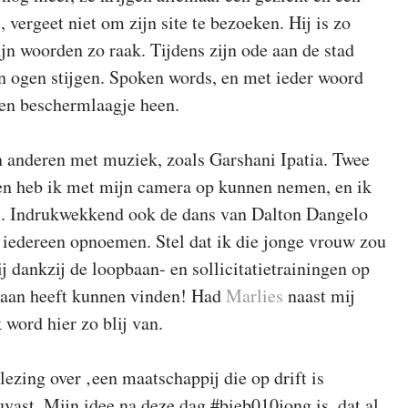
.
, vergeet niet om zijn site te bezoeken. Hij is zo
ijn woorden zo raak. Tijdens zijn ode aan de stad
n ogen stijgen. Spoken words, en met ieder woord
een beschermlaagje heen.
anderen met muziek, zoals Garshani Ipatia. Twee
en heb ik met mijn camera op kunnen nemen, en ik
oi. Indrukwekkend ook de dans van Dalton Dangelo
 iedereen opnoemen. Stel dat ik die jonge vrouw zou
j dankzij de loopbaan- en sollicitatietrainingen op
 baan heeft kunnen vinden! Had
Marlies
naast mij
k word hier zo blij van.
ezing over ‚een maatschappij die op drift is
uvast. Mijn idee na deze dag #bieb010jong is, dat al