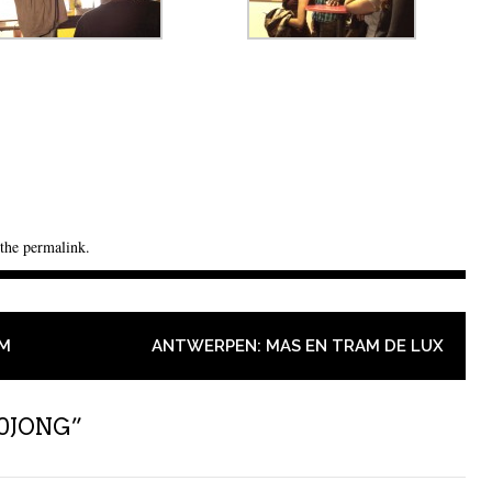
 the
permalink
.
AM
ANTWERPEN: MAS EN TRAM DE LUX
10JONG
”