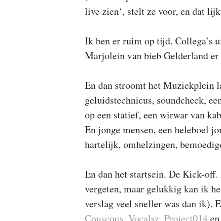
live zien‘, stelt ze voor, en dat li
Ik ben er ruim op tijd. Collega’s 
Marjolein van bieb Gelderland er 
En dan stroomt het Muziekplein l
geluidstechnicus, soundcheck, een
op een statief, een wirwar van kab
En jonge mensen, een heleboel jo
hartelijk, omhelzingen, bemoedig
En dan het startsein. De Kick-off
vergeten, maar gelukkig kan ik he
verslag veel sneller was dan ik). 
Couscous
,
Vocalsz
,
Project014
en 