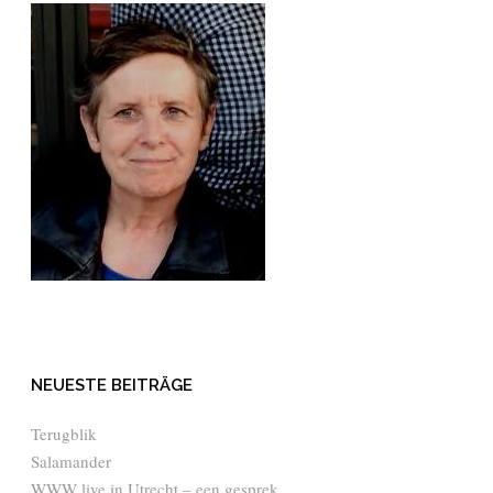
NEUESTE BEITRÄGE
Terugblik
Salamander
WWW live in Utrecht – een gesprek