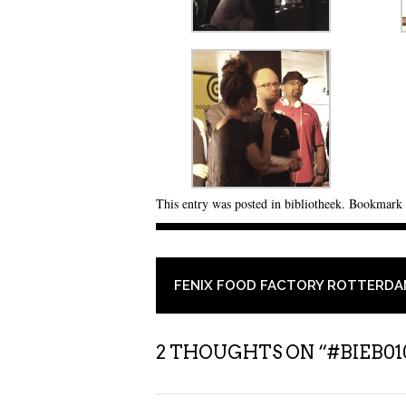
This entry was posted in
bibliotheek
. Bookmark
POST NAVIGATION
FENIX FOOD FACTORY ROTTERD
2 THOUGHTS ON “
#BIEB0