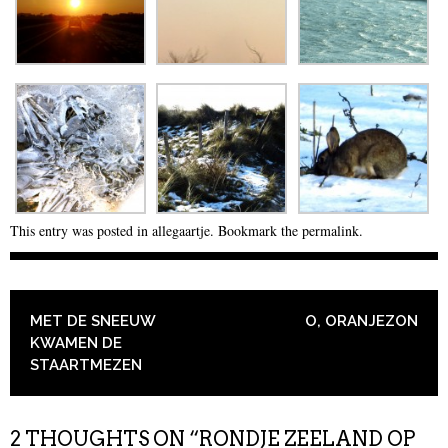
This entry was posted in
allegaartje
. Bookmark the
permalink
.
POST NAVIGATION
MET DE SNEEUW
O, ORANJEZON
KWAMEN DE
STAARTMEZEN
2 THOUGHTS ON “
RONDJE ZEELAND OP