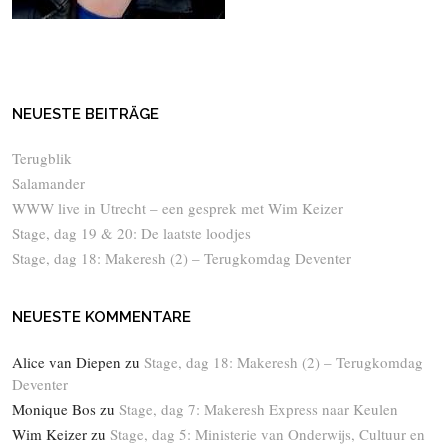
NEUESTE BEITRÄGE
Terugblik
Salamander
WWW live in Utrecht – een gesprek met Wim Keizer
Stage, dag 19 & 20: De laatste loodjes
Stage, dag 18: Makeresh (2) – Terugkomdag Deventer
NEUESTE KOMMENTARE
Alice van Diepen
zu
Stage, dag 18: Makeresh (2) – Terugkomdag
Deventer
Monique Bos
zu
Stage, dag 7: Makeresh Express naar Keulen
Wim Keizer
zu
Stage, dag 5: Ministerie van Onderwijs, Cultuur en