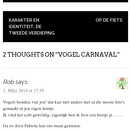
POST NAVIGATION
KARAKTER EN
OP DE FIETS
IDENTITEIT, DE
TWEEDE VERDIEPING
2 THOUGHTS ON “
VOGEL CARNAVAL
”
Rob
says:
2. März 2014 at 17:39
Vogels houden van jou! dat kan niet anders met al die mooie foto’s
gemaakt in jou eigen tuintje.
Ik vind het echt geweldig, eigenlijk ben ik best een beetje ja……..
Ga zo door Fabiola laat ons maar genieten.