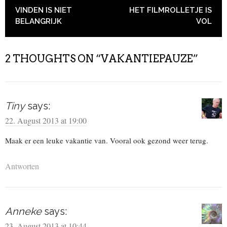
POST NAVIGATION
VINDEN IS NIET
HET FILMROLLETJE IS
BELANGRIJK
VOL
2 THOUGHTS ON “
VAKANTIEPAUZE
”
Tiny
says:
22. August 2013 at 19:00
Maak er een leuke vakantie van. Vooral ook gezond weer terug.
Antworten
Anneke
says:
23. August 2013 at 10:44