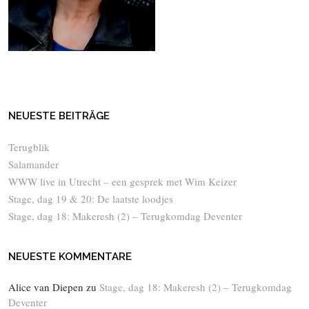
NEUESTE BEITRÄGE
Terugblik
Salamander
WWW live in Utrecht – een gesprek met Wim Keizer
Stage, dag 19 & 20: De laatste loodjes
Stage, dag 18: Makeresh (2) – Terugkomdag Deventer
NEUESTE KOMMENTARE
Alice van Diepen
zu
Stage, dag 18: Makeresh (2) – Terugkomdag
Deventer