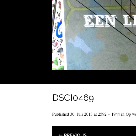
DSCI0469
Published
30. Juli 2013
at
2592 × 1944
in
Op we
← PREVIOUS