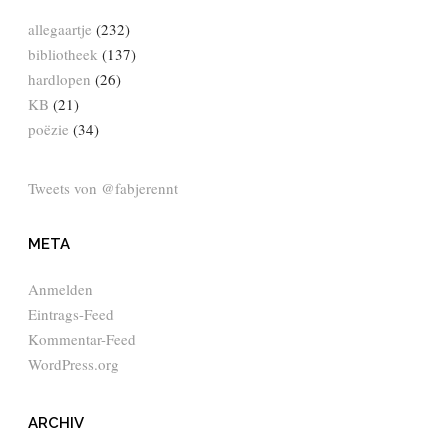
allegaartje
(232)
bibliotheek
(137)
hardlopen
(26)
KB
(21)
poëzie
(34)
Tweets von @fabjerennt
META
Anmelden
Eintrags-Feed
Kommentar-Feed
WordPress.org
ARCHIV