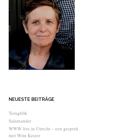
NEUESTE BEITRÄGE
Terugblik
Salamander
WWW live in Utrecht – een gesprek
met Wim Keizer