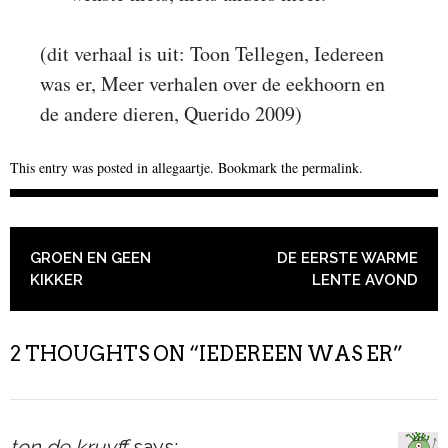
(dit verhaal is uit: Toon Tellegen, Iedereen
was er, Meer verhalen over de eekhoorn en
de andere dieren, Querido 2009)
This entry was posted in
allegaartje
. Bookmark the
permalink
.
POST NAVIGATION
GROEN EN GEEN
DE EERSTE WARME
KIKKER
LENTE AVOND
2 THOUGHTS ON “
IEDEREEN WAS ER
”
ton de kruyff
says: