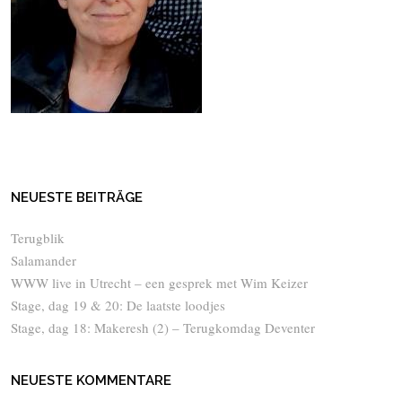
NEUESTE BEITRÄGE
Terugblik
Salamander
WWW live in Utrecht – een gesprek met Wim Keizer
Stage, dag 19 & 20: De laatste loodjes
Stage, dag 18: Makeresh (2) – Terugkomdag Deventer
NEUESTE KOMMENTARE